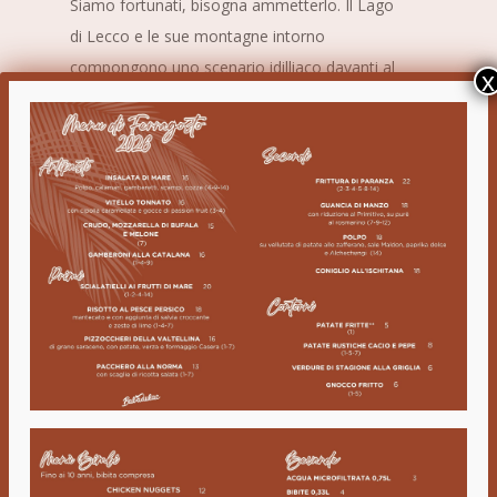
Siamo fortunati, bisogna ammetterlo. Il Lago
di Lecco e le sue montagne intorno
compongono uno scenario idilliaco davanti al
x
quale sostare, per un pranzo veloce, una cena
romantica, una cerimonia o qualsiasi altro
evento. Il Babà Du Lac, in posizione
sopraelevata, offre una visuale piena sul lago e
le montagne alle sue spalle. Dispone di 140
posti al coperto, una terrazza con 80 posti,
una veranda usufruibile tutto l’anno con circa
30 posti e una saletta al piano superiore con
altri 30 posti.
Non da ultimo due ampi parcheggi riservati alla
clientela.
Babà Du Lac – dove il gusto incontra il lago!