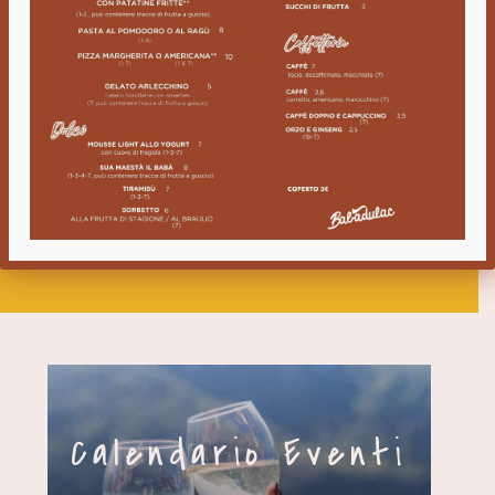
PET FRIENDLY!
Tutti sono i benvenuti
nel nostro mondo pet friendly!
Godetevi
un pranzo o una cena in nostra compagnia senza lasciare a
casa i vostri fedeli amici a quattro zampe!
Calendario Eventi