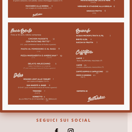
CONTATTI
0341 730966
391 1170892
351 338 1491
eventi
info@babadulac.com
Via Nazionale 140
Abbadia Lariana (LC) 23821
SEGUICI SUI SOCIAL