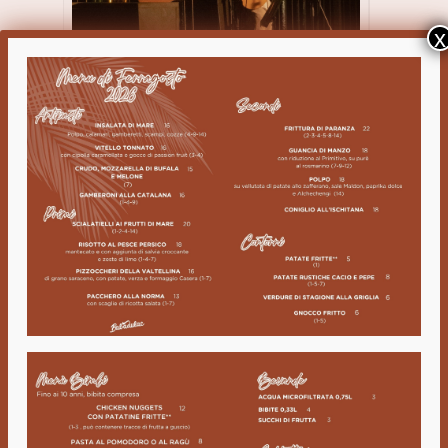
x
DETTAGLI FESTIVITÀ
Rilassati al Babà Du Lac con le cover
acustiche di questo fantastico duo.
Lasciati trasportare dalla loro armonia!
ORARIO
(Giovedi) 8:30 pm - 12:00 am
SCARICA IL MENÙ